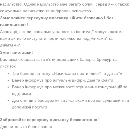
насильство. Однак насильство має багато облич, серед яких також
сексуальне насильство та цифрове насильство.
Замовляйте пересувну виставку «Жити безпечно і без
насильства»!
Асоціації, школи, соціальні установи та інституції можуть разом з
нами активно виступати проти насильства над жінками* та
дівчатами*.
Зміст виставки:
Виставка складається з п'яти розкладних банерів, брошур та
листівок:
Три банери на тему «Насильство проти жінок* та дівчат*»
Банер інформує про актуальні цифри, дані та факти
Банер інформує про можливості отримання консультацій та
підтримки
Два стенди з брошурами та листівками про консультаційні та
допоміжні послуги
Забронюйте пересувну виставку безкоштовно!
Для питань та бронювання: