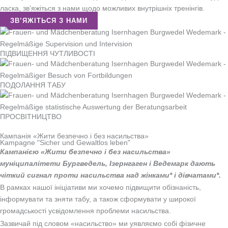
ласка, зв’яжіться з нами щодо можливих внутрішніх тренінгів.
ЗВ’ЯЖІТЬСЯ З НАМИ
ПІДВИЩЕННЯ ЧУТЛИВОСТІ
ПОДОЛАННЯ ТАБУ
ПРОСВІТНИЦТВО
Кампанія «Жити безпечно і без насильства»
Kampagne "Sicher und Gewaltlos leben"
Кампанією «Жити безпечно і без насильства»
муніципалітети Бургведель, Ізернгаген і Ведемарк дають
чіткий сигнал проти насильства над жінками* і дівчатами*.
В рамках нашої ініціативи ми хочемо підвищити обізнаність,
інформувати та зняти табу, а також сформувати у широкої
громадськості усвідомлення проблеми насильства.
Зазвичай під словом «насильство» ми уявляємо собі фізичне