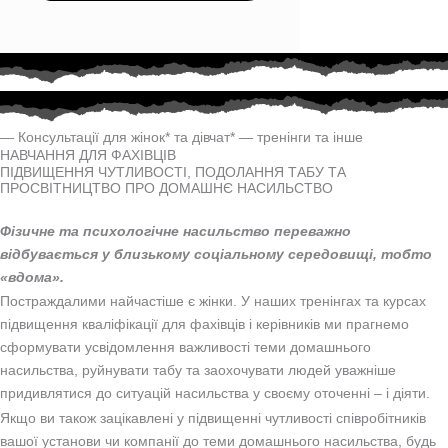
— Консультації для жінок* та дівчат* — тренінги та інше
НАВЧАННЯ ДЛЯ ФАХІВЦІВ
ПІДВИЩЕННЯ ЧУТЛИВОСТІ, ПОДОЛАННЯ ТАБУ ТА
ПРОСВІТНИЦТВО ПРО ДОМАШНЄ НАСИЛЬСТВО
Фізичне та психологічне насильство переважно
відбувається у близькому соціальному середовищі, тобто
«вдома».
Постраждалими найчастіше є жінки. У наших тренінгах та курсах
підвищення кваліфікації для фахівців і керівників ми прагнемо
сформувати усвідомлення важливості теми домашнього
насильства, руйнувати табу та заохочувати людей уважніше
придивлятися до ситуацій насильства у своєму оточенні – і діяти.
Якщо ви також зацікавлені у підвищенні чутливості співробітників
вашої установи чи компанії до теми домашнього насильства, будь