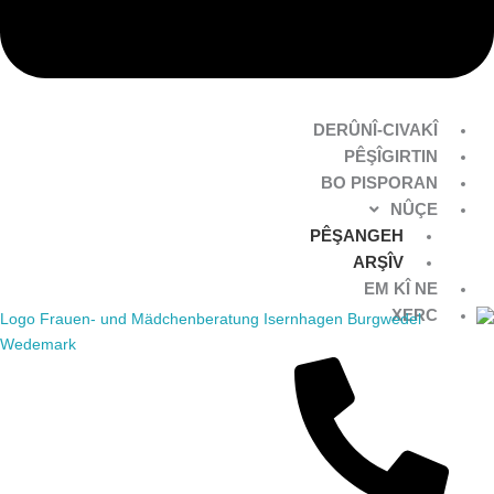
DERÛNÎ-CIVAKÎ
PÊŞÎGIRTIN
BO PISPORAN
NÛÇE
PÊŞANGEH
ARŞÎV
EM KÎ NE
XERC