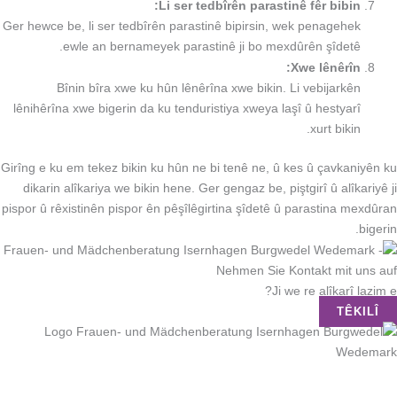
Li ser tedbîrên parastinê fêr bibin:
Ger hewce be, li ser tedbîrên parastinê bipirsin, wek penagehek
ewle an bernameyek parastinê ji bo mexdûrên şîdetê.
Xwe lênêrîn:
Bînin bîra xwe ku hûn lênêrîna xwe bikin. Li vebijarkên
lênihêrîna xwe bigerin da ku tenduristiya xweya laşî û hestyarî
xurt bikin.
Girîng e ku em tekez bikin ku hûn ne bi tenê ne, û kes û çavkaniyên ku
dikarin alîkariya we bikin hene. Ger gengaz be, piştgirî û alîkariyê ji
pispor û rêxistinên pispor ên pêşîlêgirtina şîdetê û parastina mexdûran
bigerin.
Ji we re alîkarî lazim e?
TÊKILÎ