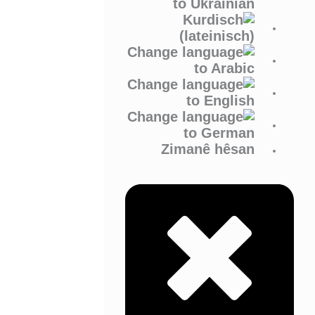
Zimanê hêsan