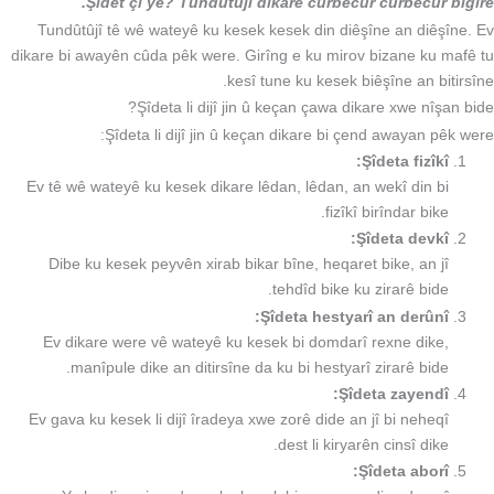
Şîdet çi ye? Tundûtûjî dikare cûrbecûr cûrbecûr bigire.
Tundûtûjî tê wê wateyê ku kesek kesek din diêşîne an diêşîne. Ev
dikare bi awayên cûda pêk were. Girîng e ku mirov bizane ku mafê tu
kesî tune ku kesek biêşîne an bitirsîne.
Şîdeta li dijî jin û keçan çawa dikare xwe nîşan bide?
Şîdeta li dijî jin û keçan dikare bi çend awayan pêk were:
Şîdeta fizîkî:
Ev tê wê wateyê ku kesek dikare lêdan, lêdan, an wekî din bi
fizîkî birîndar bike.
Şîdeta devkî:
Dibe ku kesek peyvên xirab bikar bîne, heqaret bike, an jî
tehdîd bike ku zirarê bide.
Şîdeta hestyarî an derûnî:
Ev dikare were vê wateyê ku kesek bi domdarî rexne dike,
manîpule dike an ditirsîne da ku bi hestyarî zirarê bide.
Şîdeta zayendî:
Ev gava ku kesek li dijî îradeya xwe zorê dide an jî bi neheqî
dest li kiryarên cinsî dike.
Şîdeta aborî: