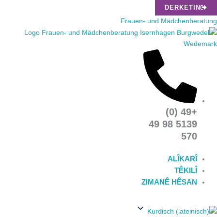
Skip
DERKETIN
to
Frauen- und Mädchenberatung
content
+49 (0)
5139 98 49
570
ALÎKARÎ
TÊKILÎ
ZIMANÊ HÊSAN