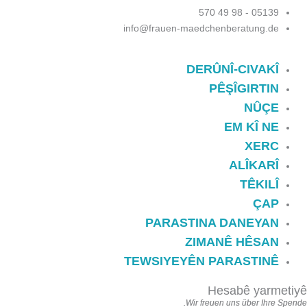
05139 - 98 49 570
info@frauen-maedchenberatung.de
DERÛNÎ-CIVAKÎ
PÊŞÎGIRTIN
NÛÇE
EM KÎ NE
XERC
ALÎKARÎ
TÊKILÎ
ÇAP
PARASTINA DANEYAN
ZIMANÊ HÊSAN
TEWSIYEYÊN PARASTINÊ
Hesabê yarmetiyê
Wir freuen uns über Ihre Spende.