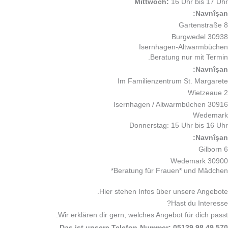
Mittwoch:
16 Uhr bis 17 Uhr
Navnîşan:
Gartenstraße 8
30938 Burgwedel
Isernhagen-Altwarmbüchen
Beratung nur mit Termin.
Navnîşan:
Im Familienzentrum St. Margarete
Wietzeaue 2
30916 Isernhagen / Altwarmbüchen
Wedemark
Donnerstag: 15 Uhr bis 16 Uhr
Navnîşan:
Gilborn 6
30900 Wedemark
Beratung für Frauen* und Mädchen*
Hier stehen Infos über unsere Angebote.
Hast du Interesse?
Wir erklären dir gern, welches Angebot für dich passt.
Das ist unsere Telefon-Nummer: 05139 98 49 570