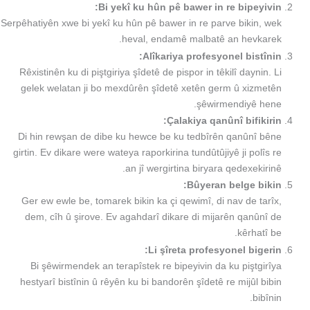
Bi yekî ku hûn pê bawer in re bipeyivin:
Serpêhatiyên xwe bi yekî ku hûn pê bawer in re parve bikin, wek
heval, endamê malbatê an hevkarek.
Alîkariya profesyonel bistînin:
Rêxistinên ku di piştgiriya şîdetê de pispor in têkilî daynin. Li
gelek welatan ji bo mexdûrên şîdetê xetên germ û xizmetên
şêwirmendiyê hene.
Çalakiya qanûnî bifikirin:
Di hin rewşan de dibe ku hewce be ku tedbîrên qanûnî bêne
girtin. Ev dikare were wateya raporkirina tundûtûjiyê ji polîs re
an jî wergirtina biryara qedexekirinê.
Bûyeran belge bikin:
Ger ew ewle be, tomarek bikin ka çi qewimî, di nav de tarîx,
dem, cîh û şirove. Ev agahdarî dikare di mijarên qanûnî de
kêrhatî be.
Li şîreta profesyonel bigerin:
Bi şêwirmendek an terapîstek re bipeyivin da ku piştgirîya
hestyarî bistînin û rêyên ku bi bandorên şîdetê re mijûl bibin
bibînin.