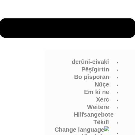
derûnî-civakî
Pêşîgirtin
Bo pisporan
Nûçe
Em kî ne
Xerc
Weitere
Hilfsangebote
Têkilî