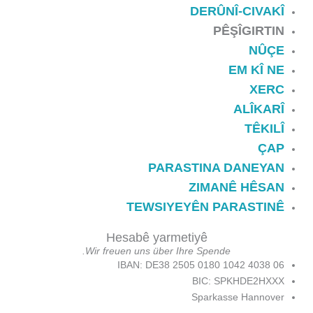
DERÛNÎ-CIVAKÎ
PÊŞÎGIRTIN
NÛÇE
EM KÎ NE
XERC
ALÎKARÎ
TÊKILÎ
ÇAP
PARASTINA DANEYAN
ZIMANÊ HÊSAN
TEWSIYEYÊN PARASTINÊ
Hesabê yarmetiyê
Wir freuen uns über Ihre Spende.
IBAN: DE38 2505 0180 1042 4038 06
BIC: SPKHDE2HXXX
Sparkasse Hannover