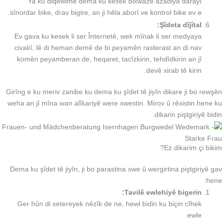
Ya ku diqewime dema ku kesek bixwaze azadiya darayî
sînordar bike, drav bigire, an ji hêla aborî ve kontrol bike ev e.
Şîdeta dîjîtal:
Ev gava ku kesek li ser Înternetê, wek mînak li ser medyaya
civakî, lê di heman demê de bi peyamên rasterast an di nav
komên peyamberan de, heqaret, tacîzkirin, tehdîdkirin an jî
devê xirab tê kirin.
Girîng e ku meriv zanibe ku dema ku şîdet tê jiyîn dikare ji bo rewşên
weha an jî mîna wan alîkariyê were xwestin. Mirov û rêxistin hene ku
dikarin piştgiriyê bidin.
Ez dikarim çi bikim?
Dema ku şîdet tê jiyîn, ji bo parastina xwe û wergirtina piştgiriyê gav
hene:
Tavilê ewlehiyê bigerin:
Ger hûn di xetereyek nêzîk de ne, hewl bidin ku biçin cîhek
ewle.